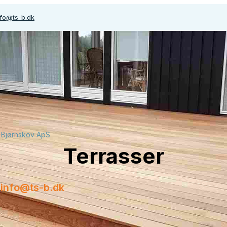
nfo@ts-b.dk
 Bjørnskov ApS
Terrasser
info@ts-b.dk