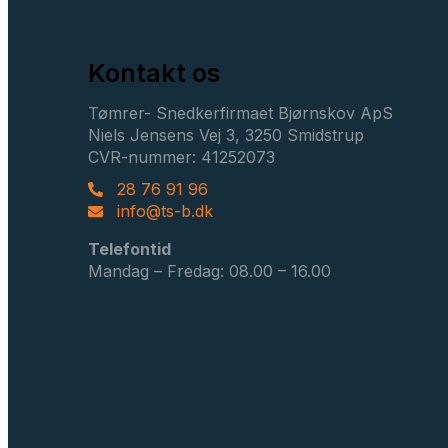
Kontakt os
Tømrer- Snedkerfirmaet Bjørnskov ApS
Niels Jensens Vej 3, 3250 Smidstrup
CVR-nummer: 41252073
28 76 91 96
info@ts-b.dk
Telefontid
Mandag – Fredag: 08.00 – 16.00