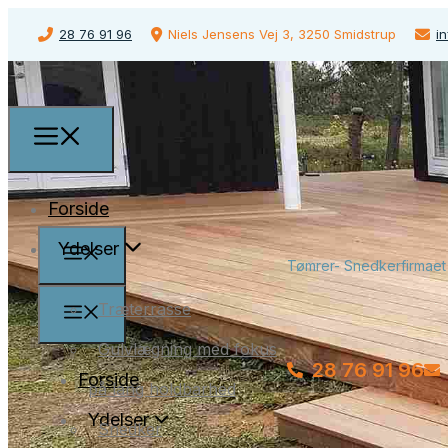
28 76 91 96
Niels Jensens Vej 3, 3250 Smidstrup
i
Forside
Ydelser
Tømrer- Snedkerfirmaet
Træterrasse
Gulvlægning med fokus
28 76 91 96
Forside
på lang holdbarhed
Ydelser
Snedker